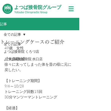
よつば接骨院グループ
Yotsuba Chiropractic Group
記事
全ての記事
トレーニングケースのご紹介
全ての記事
49歳　女性
よつば接骨院 くろづ店
【来店理由】
よつば鍼灸接骨院 水口店
徐々に太ってしまった体を昔の様に元に
戻したい。
【トレーニング期間】
9/6～10/28
トレーニング回数15回
30分マンツーマントレーニング
【経過】