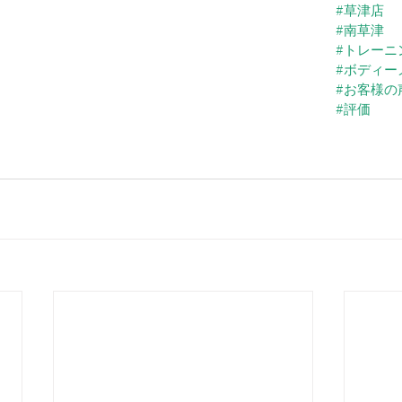
#草津店
#南草津
#トレーニ
#ボディー
#お客様の
#評価