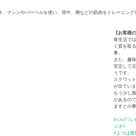
き、マシンやバーベルを使い、背中、脚などの筋肉をトレーニング
【お客様
食生活で
く質を取
事。
また、趣
安定して
うです。
スクワッ
が出てい
もう少し
があるの
ますとの
#KAAT
ジオK
#よつば接