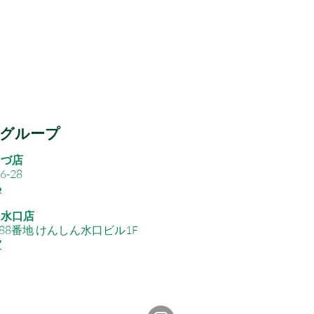
グループ
ろづ店
-28
6
 水口店
8番地 けんしん水口ビル1F
7