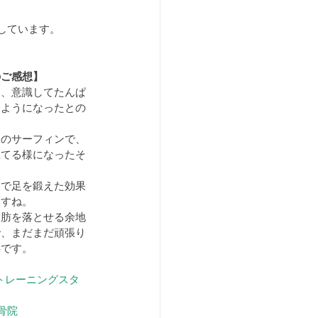
しています。
のご感想】
は、意識してたんぱ
るようになったとの
味のサーフィンで、
立てる様になったそ
トで足を鍛えた効果
ますね。
脂肪を落とせる余地
で、まだまだ頑張り
事です。
SUトレーニングスタ
骨院