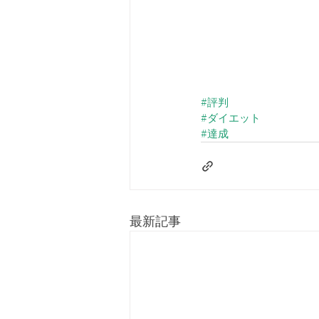
#評判
#ダイエット
#達成
最新記事