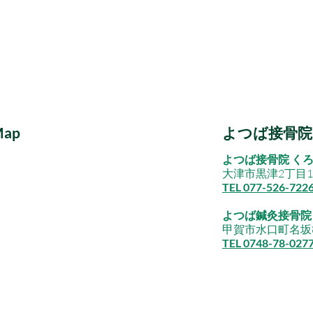
ap
よつば接骨院
よつば接骨院 く
大津市黒津2丁目16
​TEL 077-526-722
よつば鍼灸接骨院
甲賀市水口町名坂8
​TEL 0748-78-027