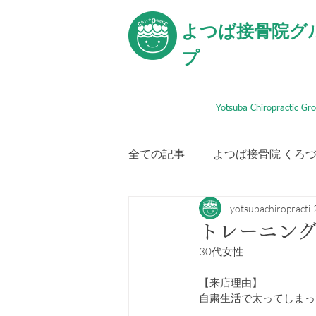
よつば接骨院グ
プ
Yotsuba Chiropractic Gr
全ての記事
よつば接骨院 くろ
yotsubachiropracti
トレーニン
30代女性
【来店理由】
自粛生活で太ってしまっ