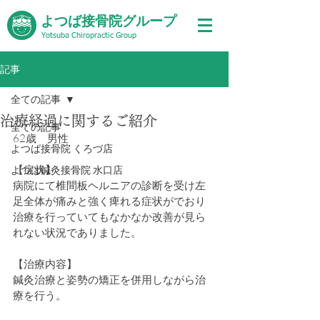
よつば接骨院グループ
Yotsuba Chiropractic Group
記事
全ての記事
治療経過に関するご紹介
全ての記事
62歳　男性
よつば接骨院 くろづ店
【症状】
よつば鍼灸接骨院 水口店
病院にて椎間板ヘルニアの診断を受け左
足全体が痛みと強く痺れる症状がでおり
治療を行っていてもなかなか改善が見ら
れない状況でありました。　　
【治療内容】
鍼灸治療と姿勢の矯正を併用しながら治
療を行う。