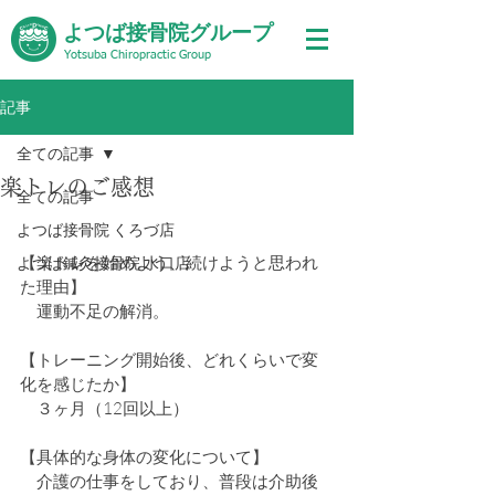
よつば接骨院グループ
Yotsuba Chiropractic Group
記事
全ての記事
楽トレのご感想
全ての記事
よつば接骨院 くろづ店
【楽トレを始めよう、続けようと思われ
よつば鍼灸接骨院 水口店
た理由】
　運動不足の解消。
【トレーニング開始後、どれくらいで変
化を感じたか】
　３ヶ月（12回以上）
【具体的な身体の変化について】
　介護の仕事をしており、普段は介助後