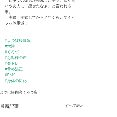
　仕事での疲労が軽減した事や、知り合
いや友人に「瘦せたなぁ」と言われる
事。
　実際、開始してから半年ぐらいで４～
５kg体重減！
#よつば接骨院
#大津
#くろづ
#お客様の声
#楽トレ
#骨格矯正
#EMS
#身体の変化
よつば接骨院 くろづ店
最新記事
すべて表示