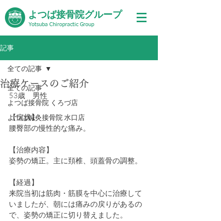
よつば接骨院グループ
Yotsuba Chiropractic Group
記事
全ての記事
治療ケースのご紹介
全ての記事
53歳　男性
よつば接骨院 くろづ店
【症状】
よつば鍼灸接骨院 水口店
腰臀部の慢性的な痛み。
【治療内容】
姿勢の矯正。主に頚椎、頭蓋骨の調整。
【経過】
来院当初は筋肉・筋膜を中心に治療して
いましたが、朝には痛みの戻りがあるの
で、姿勢の矯正に切り替えました。