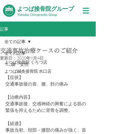
よつば接骨院グループ
Yotsuba Chiropractic Group
記事
全ての記事
交通事故治療ケースのご紹介
全ての記事
更新日：
2020年9月4日
よつば接骨院 くろづ店
52歳　女性
よつば鍼灸接骨院 水口店
【症状】
交通事故後の首、腰、肘の痛み
【治療内容】
交通事故後、交感神経の興奮による筋の
緊張を抑えるために背骨を調整。
【経過】
事故当初、頚部・腰部の痛みが強く、首